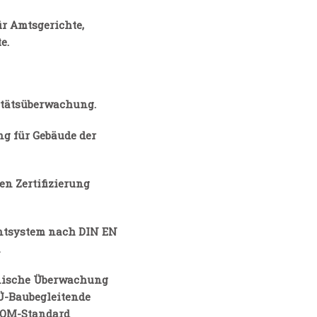
r Amtsgerichte,
e.
itätsüberwachung.
g für Gebäude der
en Zertifizierung
ntsystem nach DIN EN
1
hnische Überwachung
Ü-Baubegleitende
-QM-Standard