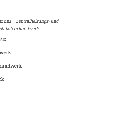
emnitz – Zentralheizungs- und
stallateurhandwerk
te:
dwerk
rhandwerk
rk